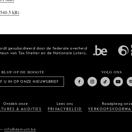
(540.5 kB)
rdt gesubsidieerd door de federale overheid
steun van Tax Shelter en de Nationale Loterij.
BLIJF OP DE HOOGTE
VOLG ONS
JF U IN OP ONZE NIEUWSBRIEF
Ontdek onze
Lees ons
Raadpleeg onz
TURES & AUDITIES
PRIVACYBELEID
VERKOOPSVOORWA
—
info@demunt.be