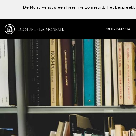
De Munt wenst u een heerlijke zomertijd. Het bespreekb
DE MUNT / LA MONNAIE
PROGRAMMA