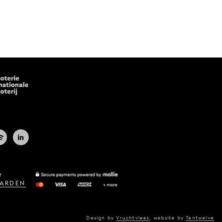
e
ARDEN
Design by
Vruchtvlees
,
website by
Tentwelve