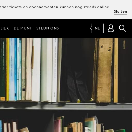
, maar tickets en abonnementen kunnen nog steeds online
Sluiten
LIEK
DE MUNT
STEUN ONS
NL