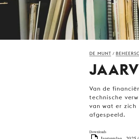
DE MUNT
BEHEERS
/
JAARV
Van de financiën
technische verw
van wat er zich
afgespeeld.
Downloads
Jaarverslag - 2025 