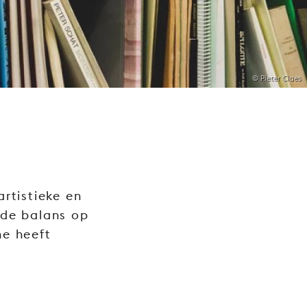
© Pieter Claes
rtistieke en
 de balans op
ne heeft