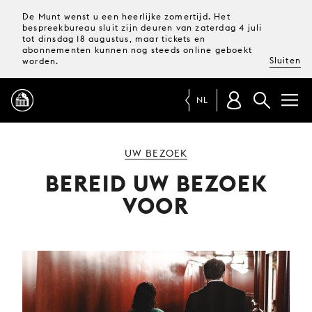
De Munt wenst u een heerlijke zomertijd. Het
bespreekbureau sluit zijn deuren van zaterdag 4 juli
tot dinsdag 18 augustus, maar tickets en
abonnementen kunnen nog steeds online geboekt
Sluiten
worden.
NL
PROGRAMMA
UW BEZOEK
BEREID UW BEZOEK
MAGAZINE
VOOR
TICKETS &
ABONNEMENTEN
UW
BEZOEK