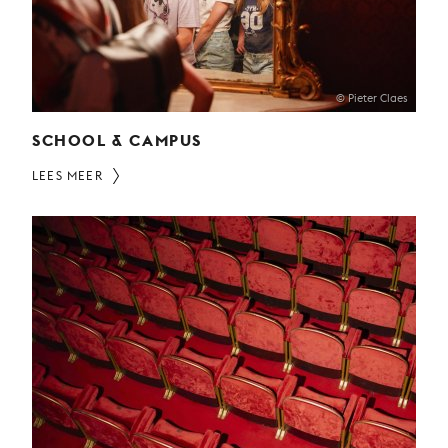
JONG
PUBLIEK
DE
MUNT
© Pieter Claes
SCHOOL & CAMPUS
STEUN
ONS
LEES MEER