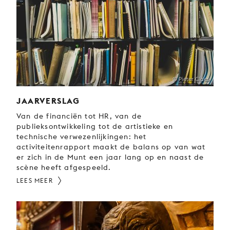
JONG
PUBLIEK
DE
MUNT
STEUN
© Pieter Claes
ONS
JAARVERSLAG
Van de financiën tot HR, van de
publieksontwikkeling tot de artistieke en
technische verwezenlijkingen: het
activiteitenrapport maakt de balans op van wat
er zich in de Munt een jaar lang op en naast de
scène heeft afgespeeld.
LEES MEER