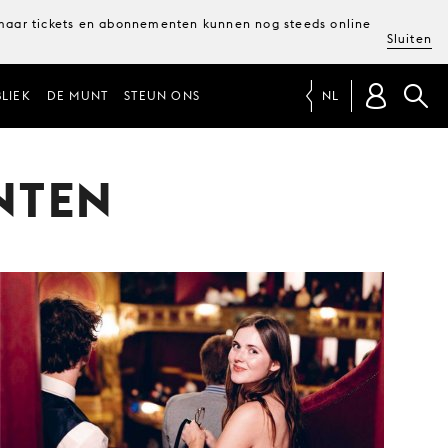
, maar tickets en abonnementen kunnen nog steeds online
Sluiten
LIEK
DE MUNT
STEUN ONS
NL
NTEN