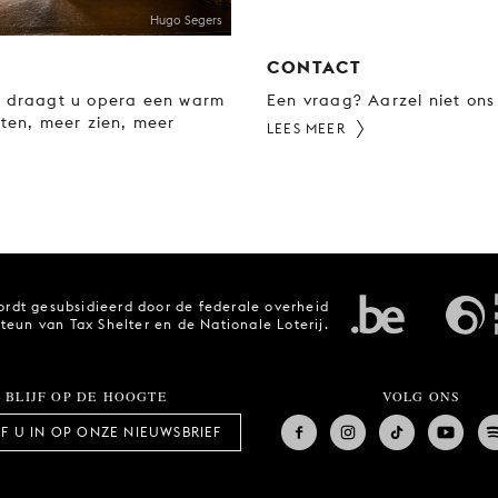
Hugo Segers
CONTACT
t draagt u opera een warm
Een vraag? Aarzel niet ons
eten, meer zien, meer
LEES MEER
rdt gesubsidieerd door de federale overheid
steun van Tax Shelter en de Nationale Loterij.
BLIJF OP DE HOOGTE
VOLG ONS
JF U IN OP ONZE NIEUWSBRIEF