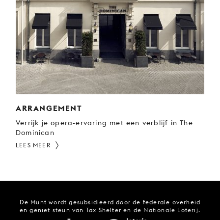
JONG
PUBLIEK
DE
MUNT
STEUN
ONS
ARRANGEMENT
Verrijk je opera-ervaring met een verblijf in The
Dominican
LEES MEER
De Munt wordt gesubsidieerd door de federale overheid
en geniet steun van Tax Shelter en de Nationale Loterij.