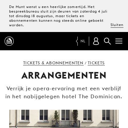
De Munt wenst u een heerlijke zomertijd. Het
bespreekbureau sluit zijn deuren van zaterdag 4 juli
tot dinsdag 18 augustus, maar tickets en
abonnementen kunnen nog steeds online geboekt
Sluiten
worden.
NL
PROGRAMMA
TICKETS & ABONNEMENTEN
TICKETS
/
ARRANGEMENTEN
MAGAZINE
Verrijk je opera-ervaring met een verblijf
in het nabijgelegen hotel The Dominican.
TICKETS &
ABONNEMENTEN
UW
BEZOEK