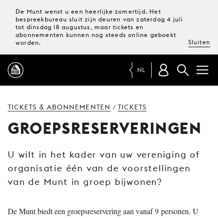
De Munt wenst u een heerlijke zomertijd. Het
bespreekbureau sluit zijn deuren van zaterdag 4 juli
tot dinsdag 18 augustus, maar tickets en
abonnementen kunnen nog steeds online geboekt
Sluiten
worden.
NL
PROGRAMMA
TICKETS & ABONNEMENTEN
TICKETS
/
GROEPSRESERVERINGEN
MAGAZINE
U wilt in het kader van uw vereniging of
TICKETS &
organisatie één van de voorstellingen
ABONNEMENTEN
van de Munt in groep bijwonen?
UW
BEZOEK
De Munt biedt een groepsreservering aan vanaf 9 personen. U