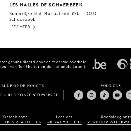
LES HALLES DE SCHAERBEEK
Koninklijke Sint-Mariastraat 22b – 1030
Schaarbeek
LEES MEER
rdt gesubsidieerd door de federale overheid
steun van Tax Shelter en de Nationale Loterij.
BLIJF OP DE HOOGTE
VOLG ONS
JF U IN OP ONZE NIEUWSBRIEF
Ontdek onze
Lees ons
Raadpleeg onz
TURES & AUDITIES
PRIVACYBELEID
VERKOOPSVOORWA