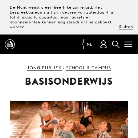
De Munt wenst u een heerlijke zomertijd. Het
bespreekbureau sluit zijn deuren van zaterdag 4 juli
tot dinsdag 18 augustus, maar tickets en
abonnementen kunnen nog steeds online geboekt
Sluiten
worden.
NL
PROGRAMMA
JONG PUBLIEK
SCHOOL & CAMPUS
/
BASISONDERWIJS
MAGAZINE
TICKETS &
ABONNEMENTEN
UW
BEZOEK