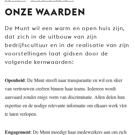
JONG
ONZE WAARDEN
PUBLIEK
DE
De Munt wil een warm en open huis zijn,
MUNT
dat zich in de uitbouw van zijn
STEUN
bedrijfscultuur en in de realisatie van zijn
ONS
voorstellingen laat gidsen door de
volgende kernwaarden:
Openheid
: De Munt streeft naar transparantie en wil een sfeer
van vertrouwen creëren binnen haar teams. Iedereen wordt
aanvaard zonder enige vorm van discriminatie. Allen delen hun
expertise en de nodige relevante informatie om elkaars werk vlot
te laten verlopen.
Engagement
: De Munt moedigt haar medewerkers aan om zich