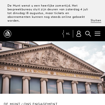
De Munt wenst u een heerlijke zomertijd. Het
bespreekbureau sluit zijn deuren van zaterdag 4 juli
tot dinsdag 18 augustus, maar tickets en
abonnementen kunnen nog steeds online geboekt
Sluiten
worden.
NL
PROGRAMMA
MAGAZINE
TICKETS &
ABONNEMENTEN
© Pieter Claes
UW
BEZOEK
DE MUNT
ONS ENGAGEMENT
/