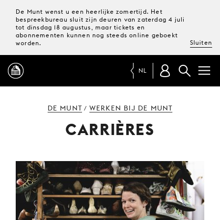
De Munt wenst u een heerlijke zomertijd. Het
bespreekbureau sluit zijn deuren van zaterdag 4 juli
tot dinsdag 18 augustus, maar tickets en
abonnementen kunnen nog steeds online geboekt
Sluiten
worden.
NL
PROGRAMMA
DE MUNT
WERKEN BIJ DE MUNT
/
CARRIÈRES
MAGAZINE
TICKETS &
ABONNEMENTEN
UW
BEZOEK