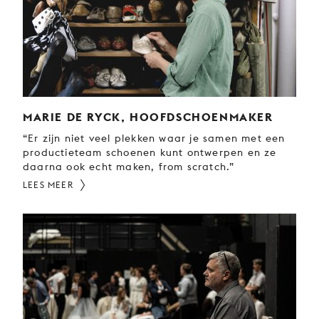
JONG
PUBLIEK
DE
MUNT
STEUN
ONS
MARIE DE RYCK, HOOFDSCHOENMAKER
“Er zijn niet veel plekken waar je samen met een
productieteam schoenen kunt ontwerpen en ze
daarna ook echt maken, from scratch.”
LEES MEER