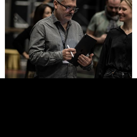
© Simon Van Rompay
WOU JE ALTIJD AL IN DE OPERA WERKEN?
Nee, dat is toevallig zo gelopen, hoewel ik altijd wel al open stond voor
de artistieke wereld, dankzij mijn opleiding en enkele ervaringen tijdens
mijn jeugd. Ik was een middelmatige student en gaf algauw mijn studie
kunstgeschiedenis op om bij mijn oom te gaan werken, die een
brocantehandel had. Na mijn legerdienst ging ik op zoek naar werk en