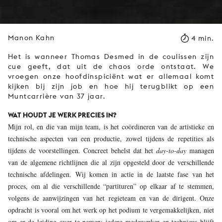
Manon Kahn
4 min.
Het is wanneer Thomas Desmed in de coulissen zijn
cue geeft, dat uit de chaos orde ontstaat. We
vroegen onze hoofdinspiciënt wat er allemaal komt
kijken bij zijn job en hoe hij terugblikt op een
Muntcarrière van 37 jaar.
WAT HOUDT JE WERK PRECIES IN?
Mijn rol, en die van mijn team, is het coördineren van de artistieke en
technische aspecten van een productie, zowel tijdens de repetities als
tijdens de voorstellingen. Concreet behelst dat het
day-to-day
managen
van de algemene richtlijnen die al zijn opgesteld door de verschillende
technische afdelingen. Wij komen in actie in de laatste fase van het
proces, om al die verschillende “partituren” op elkaar af te stemmen,
volgens de aanwijzingen van het regieteam en van de dirigent. Onze
opdracht is vooral om het werk op het podium te vergemakkelijken, niet
om er de leiding over te nemen: iedere medewerker en technicus blijft