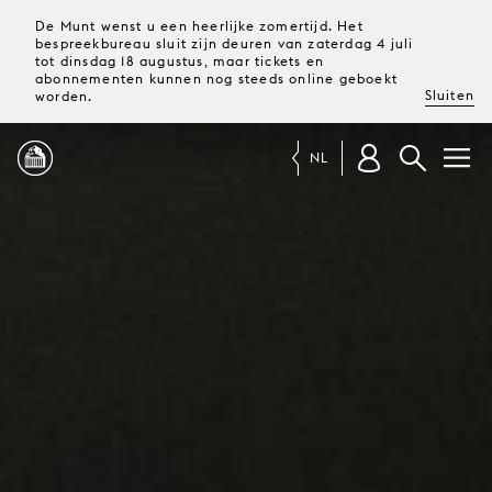
De Munt wenst u een heerlijke zomertijd. Het
bespreekbureau sluit zijn deuren van zaterdag 4 juli
tot dinsdag 18 augustus, maar tickets en
abonnementen kunnen nog steeds online geboekt
Sluiten
worden.
NL
PROGRAMMA
MAGAZINE
TICKETS &
ABONNEMENTEN
UW
BEZOEK