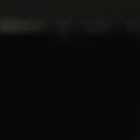
JONG
PUBLIEK
DE
MUNT
STEUN
ONS