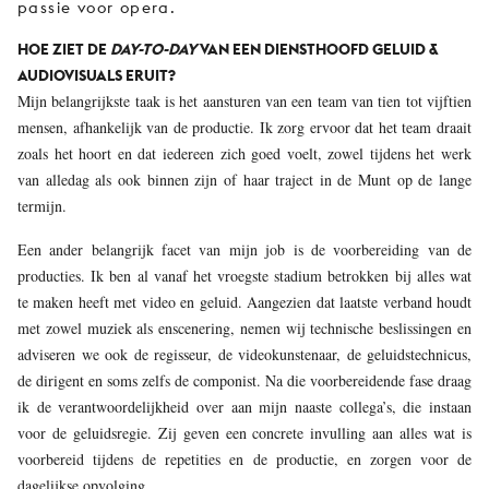
passie voor opera.
HOE ZIET DE
DAY-TO-DAY
VAN EEN DIENSTHOOFD GELUID &
AUDIOVISUALS ERUIT?
Mijn belangrijkste taak is het aansturen van een team van tien tot vijftien
mensen, afhankelijk van de productie. Ik zorg ervoor dat het team draait
zoals het hoort en dat iedereen zich goed voelt, zowel tijdens het werk
van alledag als ook binnen zijn of haar traject in de Munt op de lange
termijn.
Een ander belangrijk facet van mijn job is de voorbereiding van de
producties. Ik ben al vanaf het vroegste stadium betrokken bij alles wat
te maken heeft met video en geluid. Aangezien dat laatste verband houdt
met zowel muziek als enscenering, nemen wij technische beslissingen en
adviseren we ook de regisseur, de videokunstenaar, de geluidstechnicus,
de dirigent en soms zelfs de componist. Na die voorbereidende fase draag
ik de verantwoordelijkheid over aan mijn naaste collega’s, die instaan
voor de geluidsregie. Zij geven een concrete invulling aan alles wat is
voorbereid tijdens de repetities en de productie, en zorgen voor de
dagelijkse opvolging.