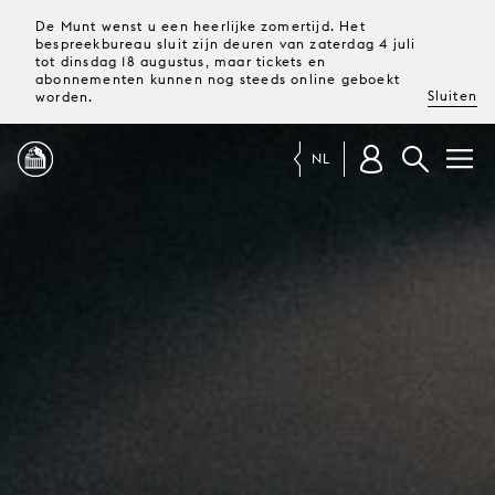
De Munt wenst u een heerlijke zomertijd. Het
bespreekbureau sluit zijn deuren van zaterdag 4 juli
tot dinsdag 18 augustus, maar tickets en
abonnementen kunnen nog steeds online geboekt
Sluiten
worden.
NL
PROGRAMMA
MAGAZINE
TICKETS &
ABONNEMENTEN
UW
BEZOEK