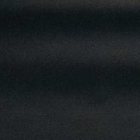
JONG
PUBLIEK
DE
MUNT
STEUN
ONS