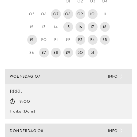
01
02
03
04
JONG
PUBLIEK
05
06
07
08
09
10
11
DE
12
13
14
15
16
17
18
MUNT
19
20
21
22
23
24
25
STEUN
ONS
26
27
28
29
30
31
WOENSDAG 07
INFO
BREL
19:00
Troika (Dans)
DONDERDAG 08
INFO