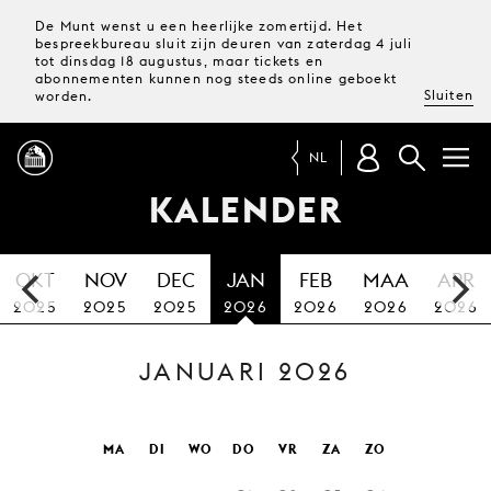
De Munt wenst u een heerlijke zomertijd. Het
bespreekbureau sluit zijn deuren van zaterdag 4 juli
tot dinsdag 18 augustus, maar tickets en
abonnementen kunnen nog steeds online geboekt
Sluiten
worden.
NL
KALENDER
PROGRAMMA
OKT
NOV
DEC
JAN
FEB
MAA
APR
MAGAZINE
2025
2025
2025
2026
2026
2026
2026
JANUARI 2026
TICKETS &
ABONNEMENTEN
UW
MA
DI
WO
DO
VR
ZA
ZO
BEZOEK