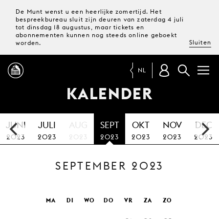
De Munt wenst u een heerlijke zomertijd. Het
bespreekbureau sluit zijn deuren van zaterdag 4 juli
tot dinsdag 18 augustus, maar tickets en
abonnementen kunnen nog steeds online geboekt
Sluiten
worden.
NL
KALENDER
PROGRAMMA
JUNI
JULI
AUG
SEPT
OKT
NOV
DEC
MAGAZINE
2023
2023
2023
2023
2023
2023
2023
SEPTEMBER 2023
TICKETS &
ABONNEMENTEN
UW
MA
DI
WO
DO
VR
ZA
ZO
BEZOEK