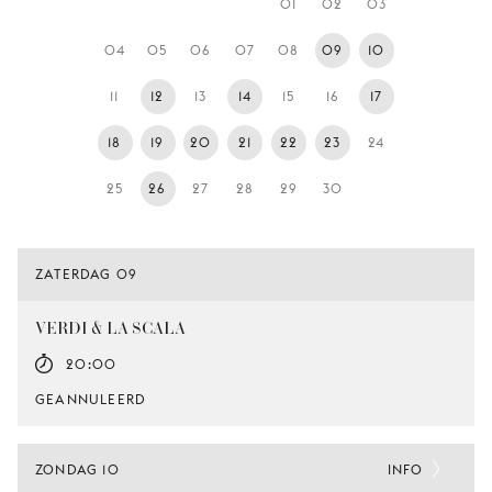
01
02
03
JONG
PUBLIEK
04
05
06
07
08
09
10
DE
11
12
13
14
15
16
17
MUNT
18
19
20
21
22
23
24
STEUN
ONS
25
26
27
28
29
30
ZATERDAG 09
VERDI & LA SCALA
20:00
GEANNULEERD
ZONDAG 10
INFO