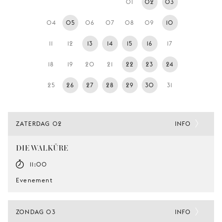
01
02
03
JONG
PUBLIEK
04
05
06
07
08
09
10
DE
11
12
13
14
15
16
17
MUNT
18
19
20
21
22
23
24
STEUN
ONS
25
26
27
28
29
30
31
ZATERDAG 02
INFO
DIE WALKÜRE
11:00
Evenement
ZONDAG 03
INFO