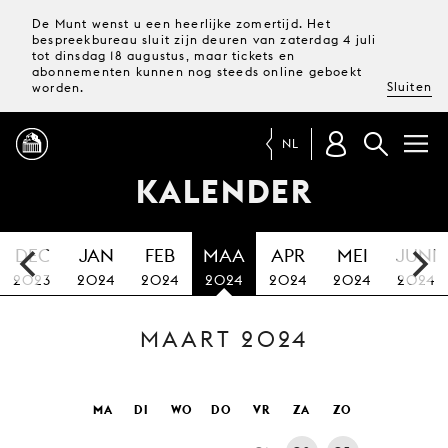
De Munt wenst u een heerlijke zomertijd. Het
bespreekbureau sluit zijn deuren van zaterdag 4 juli
tot dinsdag 18 augustus, maar tickets en
abonnementen kunnen nog steeds online geboekt
Sluiten
worden.
NL
KALENDER
PROGRAMMA
DEC
JAN
FEB
MAA
APR
MEI
JUNI
MAGAZINE
2023
2024
2024
2024
2024
2024
2024
MAART 2024
TICKETS &
ABONNEMENTEN
UW
MA
DI
WO
DO
VR
ZA
ZO
BEZOEK