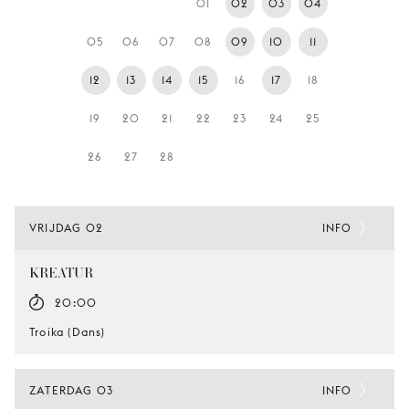
01
02
03
04
JONG
PUBLIEK
05
06
07
08
09
10
11
DE
12
13
14
15
16
17
18
MUNT
19
20
21
22
23
24
25
STEUN
ONS
26
27
28
VRIJDAG 02
INFO
KREATUR
20:00
Troika (Dans)
ZATERDAG 03
INFO