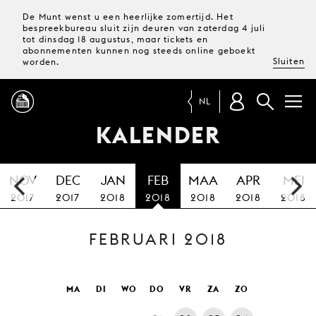
De Munt wenst u een heerlijke zomertijd. Het
bespreekbureau sluit zijn deuren van zaterdag 4 juli
tot dinsdag 18 augustus, maar tickets en
abonnementen kunnen nog steeds online geboekt
Sluiten
worden.
NL
KALENDER
PROGRAMMA
NOV
DEC
JAN
FEB
MAA
APR
MEI
MAGAZINE
2017
2017
2018
2018
2018
2018
2018
FEBRUARI 2018
TICKETS &
ABONNEMENTEN
UW
MA
DI
WO
DO
VR
ZA
ZO
BEZOEK