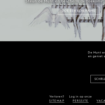
Steun de Munt en bescherm de toekomst 
DOE EEN SCHENKING
De Munt wo
en geniet 
SCHRI
Verloren?
Log in op onze
SITEMAP
PERSSITE
VACA