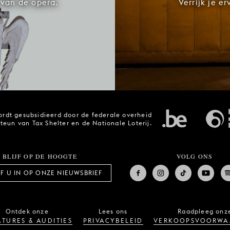
van de opera.
Verrijk je e
rdt gesubsidieerd door de federale overheid
steun van Tax Shelter en de Nationale Loterij.
BLIJF OP DE HOOGTE
VOLG ONS
JF U IN OP ONZE NIEUWSBRIEF
Ontdek onze
Lees ons
Raadpleeg onz
TURES & AUDITIES
PRIVACYBELEID
VERKOOPSVOORWA