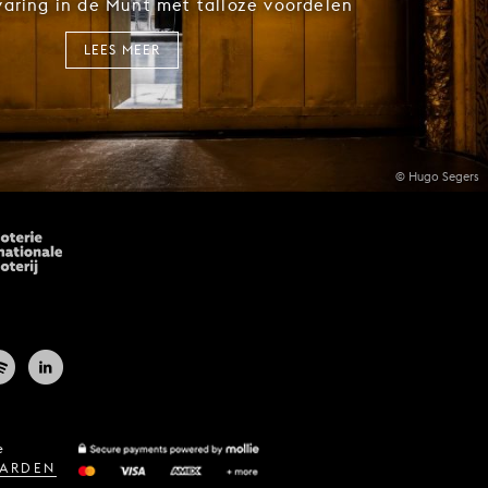
rvaring in de Munt met talloze voordelen
LEES MEER
© Hugo Segers
e
ARDEN