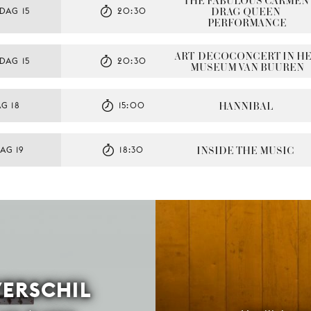
THE FABULOUS CARMEN 
DRAG QUEEN 
DAG 15
20:30
PERFORMANCE
ART-DECOCONCERT IN HE
DAG 15
20:30
MUSEUM VAN BUUREN
HANNIBAL
G 18
15:00
INSIDE THE MUSIC
AG 19
18:30
VERSCHIL