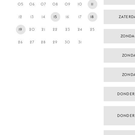
05
06
07
08
09
10
11
12
13
14
15
16
17
18
ZATERD
19
20
21
22
23
24
25
ZONDA
26
27
28
29
30
31
ZONDA
ZONDA
DONDER
DONDER