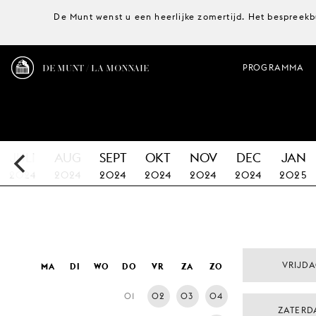
De Munt wenst u een heerlijke zomertijd. Het bespreekb
DE MUNT / LA MONNAIE
PROGRAMMA
JULI
AUG
SEPT
OKT
NOV
DEC
JAN
2024
2024
2024
2024
2024
2024
2025
VRIJD
MA
DI
WO
DO
VR
ZA
ZO
01
02
03
04
ZATERD