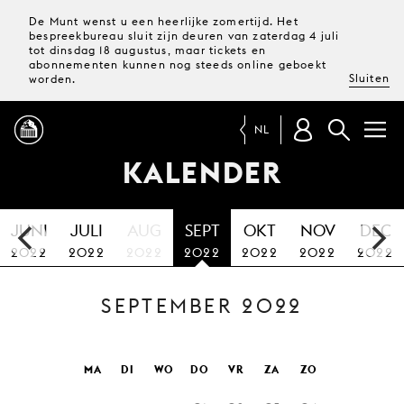
De Munt wenst u een heerlijke zomertijd. Het
bespreekbureau sluit zijn deuren van zaterdag 4 juli
tot dinsdag 18 augustus, maar tickets en
abonnementen kunnen nog steeds online geboekt
Sluiten
worden.
NL
KALENDER
PROGRAMMA
JUNI
JULI
AUG
SEPT
OKT
NOV
DEC
MAGAZINE
2022
2022
2022
2022
2022
2022
2022
SEPTEMBER 2022
TICKETS &
ABONNEMENTEN
UW
MA
DI
WO
DO
VR
ZA
ZO
BEZOEK