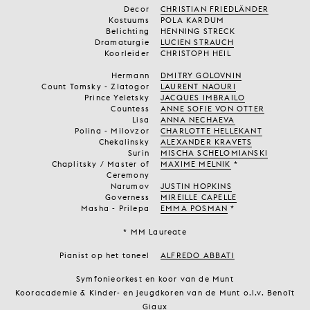
Decor
CHRISTIAN FRIEDLÄNDER
Kostuums
POLA KARDUM
Belichting
HENNING STRECK
Dramaturgie
LUCIEN STRAUCH
Koorleider
CHRISTOPH HEIL
Hermann
DMITRY GOLOVNIN
Count Tomsky - Zlatogor
LAURENT NAOURI
Prince Yeletsky
JACQUES IMBRAILO
Countess
ANNE SOFIE VON OTTER
Lisa
ANNA NECHAEVA
Polina - Milovzor
CHARLOTTE HELLEKANT
Chekalinsky
ALEXANDER KRAVETS
Surin
MISCHA SCHELOMIANSKI
Chaplitsky / Master of
MAXIME MELNIK
*
Ceremony
Narumov
JUSTIN HOPKINS
Governess
MIREILLE CAPELLE
Masha - Prilepa
EMMA POSMAN
*
* MM Laureate
Pianist op het toneel
ALFREDO ABBATI
Symfonieorkest en koor van de Munt
Kooracademie & Kinder- en jeugdkoren van de Munt o.l.v. Benoît
Giaux