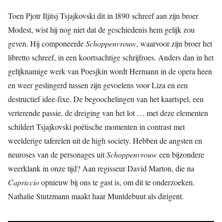
Toen Pjotr Iljitsj Tsjajkovski dit in 1890 schreef aan zijn broer
Modest, wist hij nog niet dat de geschiedenis hem gelijk zou
geven. Hij componeerde
Schoppenvrouw
, waarvoor zijn broer het
libretto schreef, in een koortsachtige schrijfroes. Anders dan in het
gelijknamige werk van Poesjkin wordt Hermann in de opera heen
en weer geslingerd tussen zijn gevoelens voor Liza en een
destructief idee-fixe. De begoochelingen van het kaartspel, een
verterende passie, de dreiging van het lot … met deze elementen
schildert Tsjajkovski poëtische momenten in contrast met
weelderige taferelen uit de high society. Hebben de angsten en
neuroses van de personages uit
Schoppenvrouw
een bijzondere
weerklank in onze tijd? Aan regisseur David Marton, die na
Capriccio
opnieuw bij ons te gast is, om dit te onderzoeken.
Nathalie Stutzmann maakt haar Muntdebuut als dirigent.