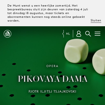
De Munt wenst u een heerlijke zomertijd. Het
bespreekbureau sluit zijn deuren van zaterdag 4 juli
tot dinsdag 18 augustus, maar tickets en
abonnementen kunnen nog steeds online geboekt
Sluiten
worden.
NL
PROGRAMMA
MAGAZINE
OPERA
PIKOVAYA DAMA
TICKETS &
ABONNEMENTEN
PJOTR ILJITSJ TSJAJKOVSKI
UW
BEZOEK