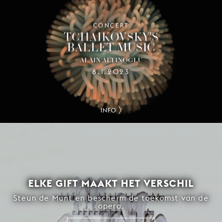
CONCERT
TCHAIKOVSKY'S
BALLET MUSIC
ALAIN ALTINOGLU
8.1.2023
INFO
ELKE GIFT MAAKT HET VERSCHIL
Steun de Munt en bescherm de toekomst van de
opera.