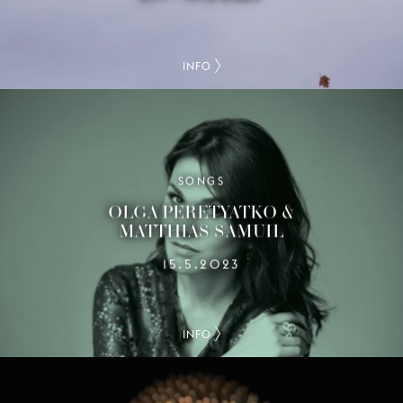
INFO
SONGS
OLGA PERETYATKO &
MATTHIAS SAMUIL
15.5.2023
INFO