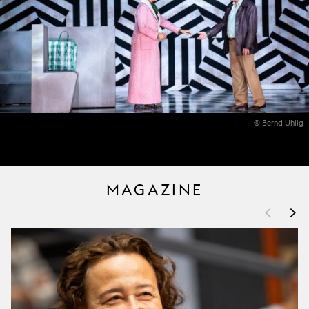
© Bernd Uhlig
MAGAZINE
<
>