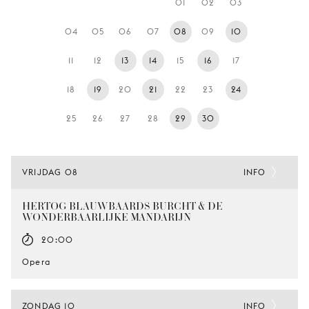
01
02
03
JONG
PUBLIEK
04
05
06
07
08
09
10
DE
11
12
13
14
15
16
17
MUNT
18
19
20
21
22
23
24
STEUN
ONS
25
26
27
28
29
30
VRIJDAG 08
INFO
HERTOG BLAUWBAARDS BURCHT & DE
WONDERBAARLIJKE MANDARIJN
20:00
Opera
ZONDAG 10
INFO