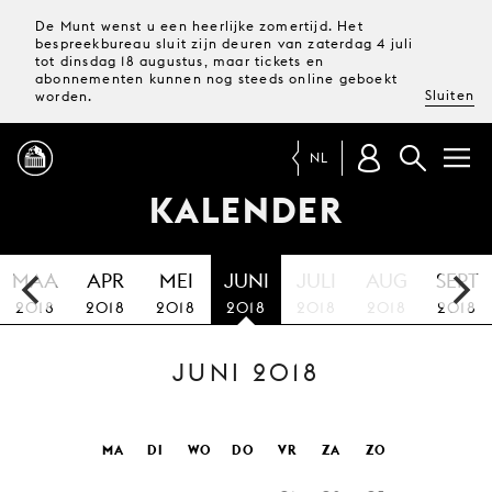
De Munt wenst u een heerlijke zomertijd. Het
bespreekbureau sluit zijn deuren van zaterdag 4 juli
tot dinsdag 18 augustus, maar tickets en
abonnementen kunnen nog steeds online geboekt
Sluiten
worden.
NL
KALENDER
PROGRAMMA
MAA
APR
MEI
JUNI
JULI
AUG
SEPT
MAGAZINE
2018
2018
2018
2018
2018
2018
2018
JUNI 2018
TICKETS &
ABONNEMENTEN
UW
MA
DI
WO
DO
VR
ZA
ZO
BEZOEK