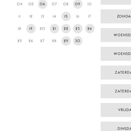
04
05
06
07
08
09
10
11
12
13
14
15
16
17
ZONDA
18
19
20
21
22
23
24
WOENSD
25
26
27
28
29
30
WOENSD
ZATERD
ZATERD
VRIJDA
DINSDA