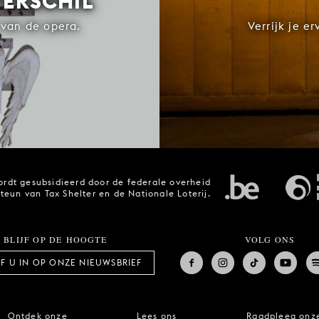
VERSCHIL
van de opera.
Verrijk je e
rdt gesubsidieerd door de federale overheid
steun van Tax Shelter en de Nationale Loterij.
BLIJF OP DE HOOGTE
VOLG ONS
JF U IN OP ONZE NIEUWSBRIEF
Ontdek onze
Lees ons
Raadpleeg onz