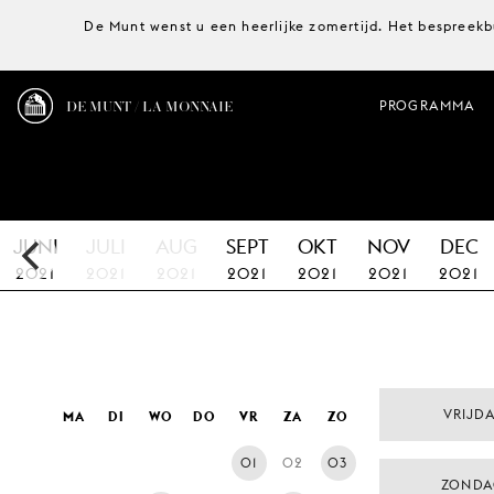
De Munt wenst u een heerlijke zomertijd. Het bespreekb
DE MUNT / LA MONNAIE
PROGRAMMA
JUNI
JULI
AUG
SEPT
OKT
NOV
DEC
2021
2021
2021
2021
2021
2021
2021
VRIJDA
MA
DI
WO
DO
VR
ZA
ZO
01
02
03
ZONDA