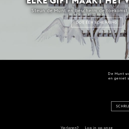
ELKE GIFT MAAKT HET 
Steun de Munt en bescherm de toekomst 
DOE EEN SCHENKING
De Munt wo
en geniet 
SCHRI
Verloren?
Log in op onze