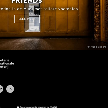
FRIENDS
rvaring in de Munt met talloze voordelen
LEES MEER
© Hugo Segers
e