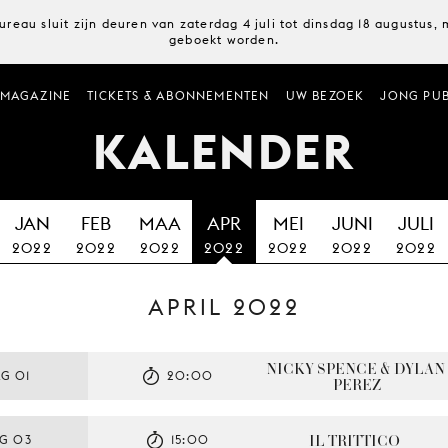
ureau sluit zijn deuren van zaterdag 4 juli tot dinsdag 18 augustus
geboekt worden.
MAGAZINE
TICKETS & ABONNEMENTEN
UW BEZOEK
JONG PUB
KALENDER
JAN
FEB
MAA
APR
MEI
JUNI
JULI
2022
2022
2022
2022
2022
2022
2022
APRIL 2022
NICKY SPENCE & DYLAN 
G 01
20:00
PEREZ
IL TRITTICO
G 03
15:00