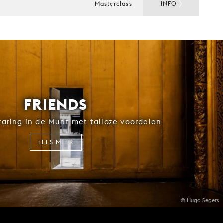
Masterclass
INFO
FRIENDS
rvaring in de Munt met talloze voordelen
LEES MEER
© Hugo Segers