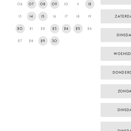
06
07
08
09
10
11
12
13
14
15
16
17
18
19
ZATERD
20
21
22
23
24
25
26
DINSD
27
28
29
30
WOENSD
DONDER
ZONDA
DINSDA
DINSDA