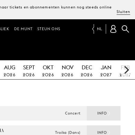
, maar tickets en abonnementen kunnen nog steeds online
Sluiten
LIEK
DE MUNT
STEUN ONS
NL
AUG
SEPT
OKT
NOV
DEC
JAN
FEB
2026
2026
2026
2026
2026
2027
2027
Concert
INFO
A 
Troika (Dans)
INFO