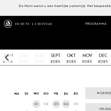
De Munt wenst u een heerlijke zomertijd. Het bespreekb
DE MUNT / LA MONNAIE
PROGRAMMA
JUNI
JULI
AUG
SEPT
OKT
NOV
DEC
2025
2025
2025
2025
2025
2025
2025
WOENSD
MA
DI
WO
DO
VR
ZA
ZO
01
02
03
04
05
VRIJDA