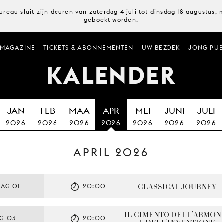
ureau sluit zijn deuren van zaterdag 4 juli tot dinsdag 18 augustus
geboekt worden.
MAGAZINE
TICKETS & ABONNEMENTEN
UW BEZOEK
JONG PUB
KALENDER
JAN
FEB
MAA
APR
MEI
JUNI
JULI
2026
2026
2026
2026
2026
2026
2026
APRIL 2026
CLASSICAL JOURNEY
AG 01
20:00
IL CIMENTO DELL’ARMONI
G 03
20:00