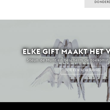
DONDER
ELKE GIFT MAAKT HET 
Steun de Munt en bescherm de toekomst 
DOE EEN SCHENKING