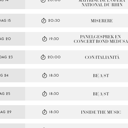
MAÎTRISE DE L’OPÉRA 
NATIONAL DU RHIN
MISERERE
AG 15
20:30
PANELGESPREK EN 
AG 20
19:30
CONCERT ROND MEDUS
CON ITALIANITÀ
DAG 23
20:00
BE[A]ST
G 24
18:30
BE[A]ST
AG 25
18:30
INSIDE THE MUSIC
AG 29
18:30