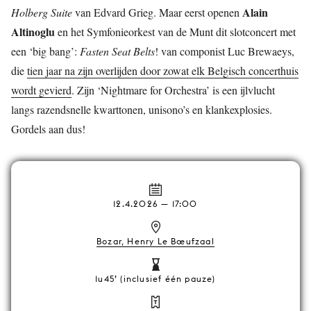
Alain
Holberg Suite
van Edvard Grieg. Maar eerst openen
Altinoglu
en het Symfonieorkest van de Munt dit slotconcert met
een ‘big bang’:
Fasten Seat Belts
! van componist Luc Brewaeys,
die
tien jaar na zijn overlijden door zowat elk Belgisch concerthuis
wordt gevierd
. Zijn ‘Nightmare for Orchestra’ is een ijlvlucht
langs razendsnelle kwarttonen, unisono’s en klankexplosies.
Gordels aan dus!
12.4.2026 — 17:00
Bozar, Henry Le Bœufzaal
1u45’ (inclusief één pauze)