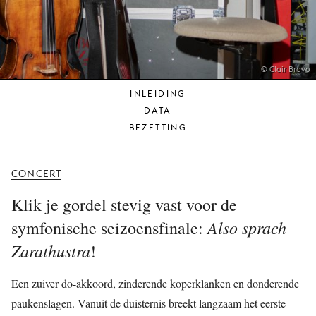
JONG
PUBLIEK
DE
MUNT
© Clair Bravo
INLEIDING
STEUN
DATA
ONS
BEZETTING
CONCERT
Klik je gordel stevig vast voor de
Also sprach
symfonische seizoensfinale:
Zarathustra
!
Een zuiver do-akkoord, zinderende koperklanken en donderende
paukenslagen. Vanuit de duisternis breekt langzaam het eerste