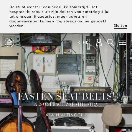
De Munt wenst u een heerlijke zomertijd. Het
bespreekbureau sluit zijn deuren van zaterdag 4 juli
tot dinsdag 18 augustus, maar tickets en
abonnementen kunnen nog steeds online geboekt
Sluiten
worden.
NL
PROGRAMMA
MAGAZINE
CONCERT
FASTEN SEAT BELTS!
TICKETS &
ALSO SPRACH ZARATHUSTRA
ABONNEMENTEN
ALAIN ALTINOGLU
UW
BEZOEK