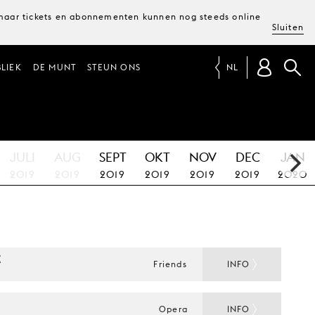
, maar tickets en abonnementen kunnen nog steeds online
Sluiten
LIEK
DE MUNT
STEUN ONS
NL
JULI
AUG
SEPT
OKT
NOV
DEC
JAN
2019
2019
2019
2019
2019
2019
2020
 
Friends
INFO
Opera
INFO