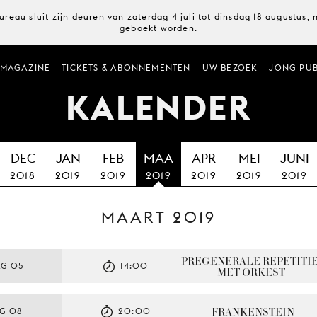
ureau sluit zijn deuren van zaterdag 4 juli tot dinsdag 18 augustus
geboekt worden.
MAGAZINE
TICKETS & ABONNEMENTEN
UW BEZOEK
JONG PUB
KALENDER
DEC
JAN
FEB
MAA
APR
MEI
JUNI
2018
2019
2019
2019
2019
2019
2019
MAART 2019
PREGENERALE REPETITIE
AG 05
14:00
MET ORKEST
FRANKENSTEIN
AG 08
20:00