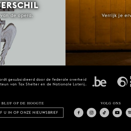
VERSCHIL
van de opera.
Verrijk je e
rdt gesubsidieerd door de federale overheid
steun van Tax Shelter en de Nationale Loterij.
BLIJF OP DE HOOGTE
VOLG ONS
JF U IN OP ONZE NIEUWSBRIEF