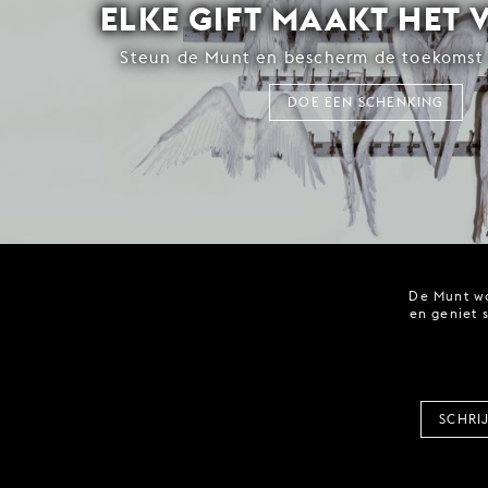
ELKE GIFT MAAKT HET 
Steun de Munt en bescherm de toekomst 
DOE EEN SCHENKING
De Munt wo
en geniet 
SCHRI