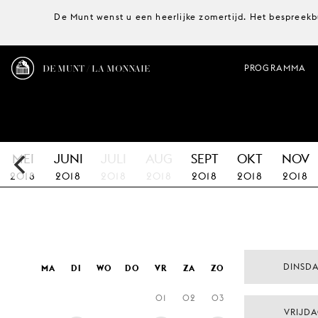
De Munt wenst u een heerlijke zomertijd. Het bespreekb
DE MUNT / LA MONNAIE
PROGRAMMA
MEI
JUNI
JULI
AUG
SEPT
OKT
NOV
2018
2018
2018
2018
2018
2018
2018
DINSD
MA
DI
WO
DO
VR
ZA
ZO
01
02
03
VRIJD