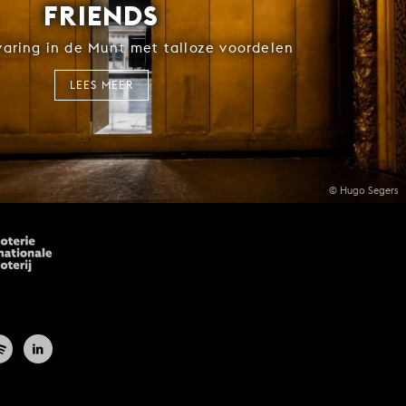
FRIENDS
rvaring in de Munt met talloze voordelen
LEES MEER
© Hugo Segers