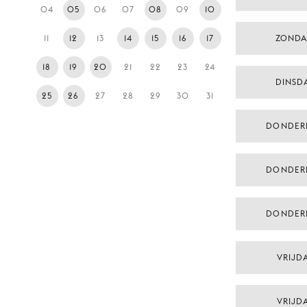
04
05
06
07
08
09
10
11
12
13
14
15
16
17
ZONDA
18
19
20
21
22
23
24
DINSDA
25
26
27
28
29
30
31
DONDER
DONDER
DONDER
VRIJDA
VRIJDA