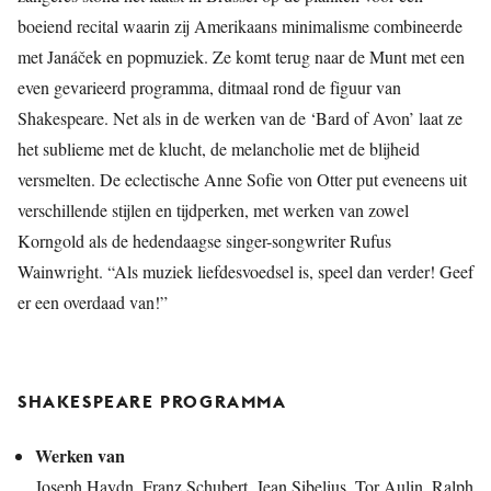
boeiend recital waarin zij Amerikaans minimalisme combineerde
met Janáček en popmuziek. Ze komt terug naar de Munt met een
even gevarieerd programma, ditmaal rond de figuur van
Shakespeare. Net als in de werken van de ‘Bard of Avon’ laat ze
het sublieme met de klucht, de melancholie met de blijheid
versmelten. De eclectische Anne Sofie von Otter put eveneens uit
verschillende stijlen en tijdperken, met werken van zowel
Korngold als de hedendaagse singer-songwriter Rufus
Wainwright. “Als muziek liefdesvoedsel is, speel dan verder! Geef
er een overdaad van!”
SHAKESPEARE PROGRAMMA
Werken van
Joseph Haydn, Franz Schubert, Jean Sibelius, Tor Aulin, Ralph