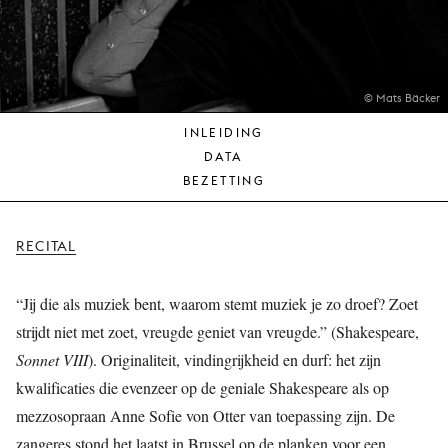
JONG
PUBLIEK
DE
MUNT
© Mats Bäcker
INLEIDING
STEUN
DATA
ONS
BEZETTING
RECITAL
“Jij die als muziek bent, waarom stemt muziek je zo droef? Zoet
strijdt niet met zoet, vreugde geniet van vreugde.” (Shakespeare,
Sonnet VIII
). Originaliteit, vindingrijkheid en durf: het zijn
kwalificaties die evenzeer op de geniale Shakespeare als op
mezzosopraan Anne Sofie von Otter van toepassing zijn. De
zangeres stond het laatst in Brussel op de planken voor een