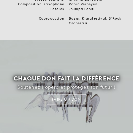
Composition, saxophone
Robin Verheyen
Paroles
Jhumpa Lahiri
Coproduction
Bozar, Klarafestival, B’Rock
Orchestra
CHAQUE DON FAIT LA DIFFÉRENCE
Soutenez l’opéra et protégez son futur !
FAIRE UN DON