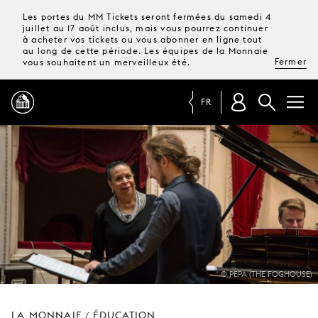
Les portes du MM Tickets seront fermées du samedi 4
juillet au 17 août inclus, mais vous pourrez continuer
à acheter vos tickets ou vous abonner en ligne tout
au long de cette période. Les équipes de la Monnaie
Fermer
vous souhaitent un merveilleux été.
FR
PROGRAMME
MAGAZINE
TICKETS &
ABONNEMENTS
© PEPA (THE FOGHOUSE)
VOTRE
VISITE
LA MONNAIE
ÉDUCATION
/