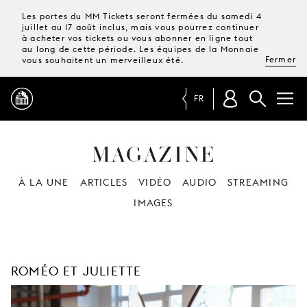
Les portes du MM Tickets seront fermées du samedi 4
juillet au 17 août inclus, mais vous pourrez continuer
à acheter vos tickets ou vous abonner en ligne tout
au long de cette période. Les équipes de la Monnaie
Fermer
vous souhaitent un merveilleux été.
FR
MAGAZINE
PROGRAMME
À LA UNE
ARTICLES
VIDÉO
AUDIO
STREAMING
MAGAZINE
IMAGES
TICKETS &
ABONNEMENTS
ROMÉO ET JULIETTE
VOTRE
VISITE