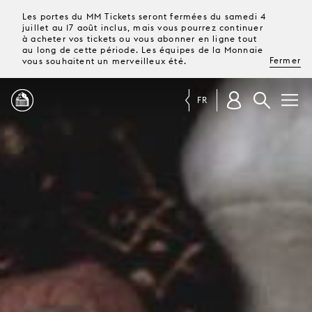
Les portes du MM Tickets seront fermées du samedi 4
juillet au 17 août inclus, mais vous pourrez continuer
à acheter vos tickets ou vous abonner en ligne tout
au long de cette période. Les équipes de la Monnaie
Fermer
vous souhaitent un merveilleux été.
FR
PROGRAMME
MAGAZINE
TICKETS &
ABONNEMENTS
VOTRE
VISITE