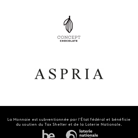
La Monnaie est subventionnée par l'État fédéral et bénéficie
du soutien du Tax Shelter et de la Loterie Nationale.