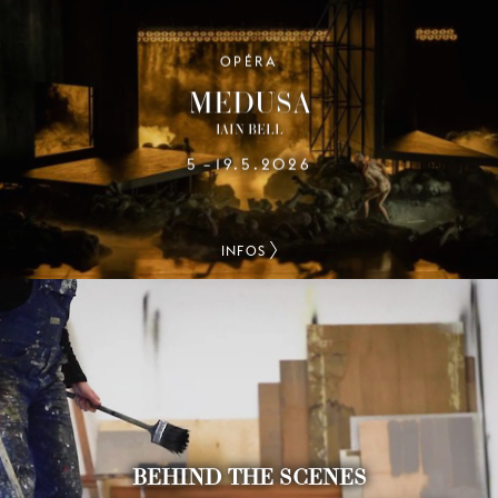
OPÉRA
MEDUSA
IAIN BELL
5
19.5.2026
–
INFOS
BEHIND THE SCENES