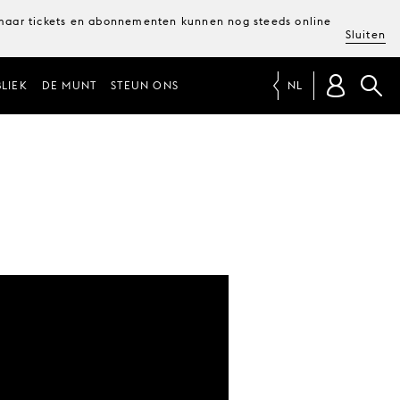
, maar tickets en abonnementen kunnen nog steeds online
Sluiten
LIEK
DE MUNT
STEUN ONS
NL