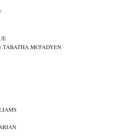
F
UE
 regie TABATHA MCFADYEN
LLIAMS
ZARIAN