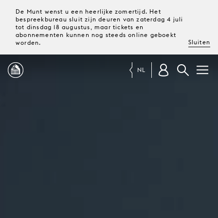
De Munt wenst u een heerlijke zomertijd. Het
bespreekbureau sluit zijn deuren van zaterdag 4 juli
tot dinsdag 18 augustus, maar tickets en
abonnementen kunnen nog steeds online geboekt
Sluiten
worden.
NL
PROGRAMMA
MAGAZINE
TICKETS &
ABONNEMENTEN
UW
BEZOEK