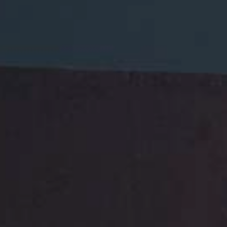
JONG
PUBLIEK
DE
MUNT
STEUN
ONS