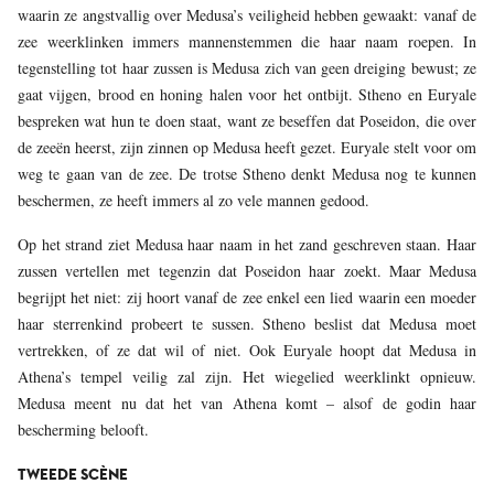
waarin ze angstvallig over Medusa’s veiligheid hebben gewaakt: vanaf de
zee weerklinken immers mannenstemmen die haar naam roepen. In
tegenstelling tot haar zussen is Medusa zich van geen dreiging bewust; ze
gaat vijgen, brood en honing halen voor het ontbijt. Stheno en Euryale
bespreken wat hun te doen staat, want ze beseffen dat Poseidon, die over
de zeeën heerst, zijn zinnen op Medusa heeft gezet. Euryale stelt voor om
weg te gaan van de zee. De trotse Stheno denkt Medusa nog te kunnen
beschermen, ze heeft immers al zo vele mannen gedood.
Op het strand ziet Medusa haar naam in het zand geschreven staan. Haar
zussen vertellen met tegenzin dat Poseidon haar zoekt. Maar Medusa
begrijpt het niet: zij hoort vanaf de zee enkel een lied waarin een moeder
haar sterrenkind probeert te sussen. Stheno beslist dat Medusa moet
vertrekken, of ze dat wil of niet. Ook Euryale hoopt dat Medusa in
Athena’s tempel veilig zal zijn. Het wiegelied weerklinkt opnieuw.
Medusa meent nu dat het van Athena komt – alsof de godin haar
bescherming belooft.
TWEEDE SCÈNE