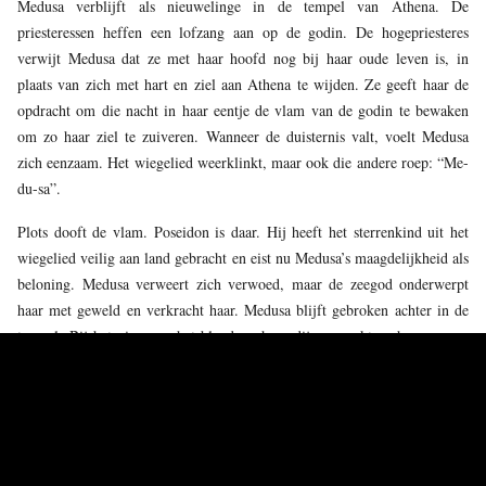
Medusa verblijft als nieuwelinge in de tempel van Athena. De
priesteressen heffen een lofzang aan op de godin. De hogepriesteres
verwijt Medusa dat ze met haar hoofd nog bij haar oude leven is, in
plaats van zich met hart en ziel aan Athena te wijden. Ze geeft haar de
opdracht om die nacht in haar eentje de vlam van de godin te bewaken
om zo haar ziel te zuiveren. Wanneer de duisternis valt, voelt Medusa
zich eenzaam. Het wiegelied weerklinkt, maar ook die andere roep: “Me-
du-sa”.
Plots dooft de vlam. Poseidon is daar. Hij heeft het sterrenkind uit het
wiegelied veilig aan land gebracht en eist nu Medusa’s maagdelijkheid als
beloning. Medusa verweert zich verwoed, maar de zeegod onderwerpt
haar met geweld en verkracht haar. Medusa blijft gebroken achter in de
tempel. Bij het zien van het bloed op haar dijen smeekt ze haar zussen
om haar te komen halen.
Athena ontdekt dat haar tempel werd onteerd en laat haar toorn op
Medusa neerkomen. De hogepriesteres en de andere priesteressen komen
op het kabaal af. Medusa geeft aan dat ze werd gedwongen. De godin
aanvaardt die uitleg niet: iedereen wist dat Poseidon in aantocht was; in