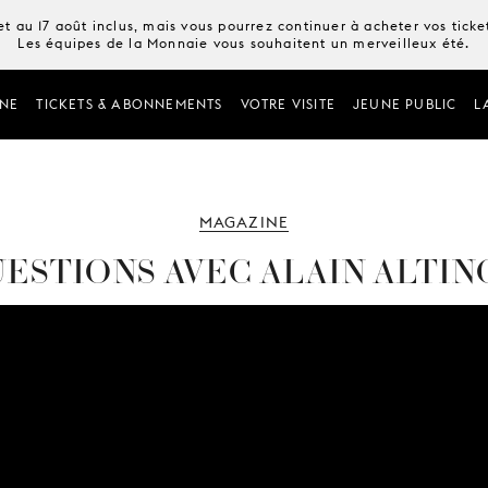
t au 17 août inclus, mais vous pourrez continuer à acheter vos tick
Les équipes de la Monnaie vous souhaitent un merveilleux été.
NE
TICKETS & ABONNEMENTS
VOTRE VISITE
JEUNE PUBLIC
L
MAGAZINE
UESTIONS AVEC ALAIN ALTI