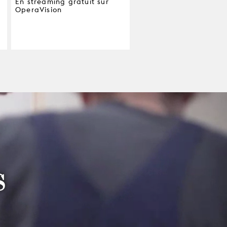
En streaming gratuit sur
OperaVision
S