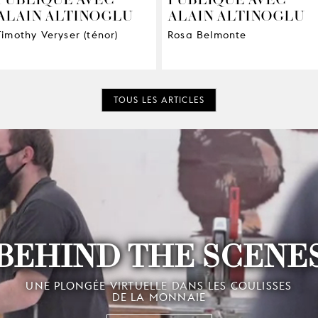
ALAIN ALTINOGLU
ALAIN ALTINOGLU
Timothy Veryser (ténor)
Rosa Belmonte
TOUS LES ARTICLES
BEHIND THE SCENE
UNE PLONGÉE VIRTUELLE DANS LES COULISSES
DE LA MONNAIE