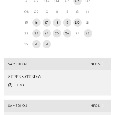
01
02
03
04
05
06
07
JEUNE
PUBLIC
08
09
10
11
12
13
14
LA
15
16
17
18
19
20
21
MONNAIE
22
23
24
25
26
27
28
NOUS
SOUTENIR
29
30
31
SAMEDI 06
INFOS
SUPER SATURDAY
13:30
SAMEDI 06
INFOS