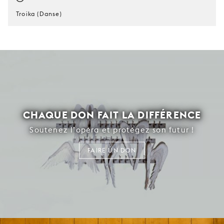
Troika (Danse)
CHAQUE DON FAIT LA DIFFÉRENCE
Soutenez l’opéra et protégez son futur !
FAIRE UN DON