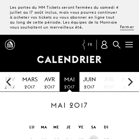
Les portes du MM Tickets seront fermées du samedi 4
juillet au 17 août inclus, mais vous pourrez continuer
à acheter vos tickets ou vous abonner en ligne tout
au long de cette période. Les équipes de la Monnaie
Fermer
vous souhaitent un merveilleux été.
FR
CALENDRIER
PROGRAMME
FÉV
MARS
AVR
MAI
JUIN
JUIL
AOÛT
MAGAZINE
2017
2017
2017
2017
2017
2017
2017
MAI 2017
TICKETS &
ABONNEMENTS
VOTRE
LU
MA
ME
JE
VE
SA
DI
VISITE