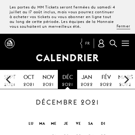
Les portes du MM Tickets seront fermées du samedi 4
juillet au 17 août inclus, mais vous pourrez continuer
à acheter vos tickets ou vous abonner en ligne tout
au long de cette période. Les équipes de la Monnaie
Fermer
vous souhaitent un merveilleux été.
FR
CALENDRIER
PROGRAMME
SEPT
OCT
NOV
DÉC
JAN
FÉV
MARS
MAGAZINE
2021
2021
2021
2021
2022
2022
2022
DÉCEMBRE 2021
TICKETS &
ABONNEMENTS
VOTRE
LU
MA
ME
JE
VE
SA
DI
VISITE