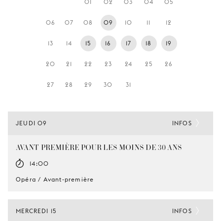
01
02
03
04
05
JEUNE
PUBLIC
06
07
08
09
10
11
12
LA
13
14
15
16
17
18
19
MONNAIE
20
21
22
23
24
25
26
NOUS
SOUTENIR
27
28
29
30
31
JEUDI 09
INFOS
AVANT-PREMIÈRE POUR LES MOINS DE 30 ANS
14:00
Opéra / Avant-première
MERCREDI 15
INFOS