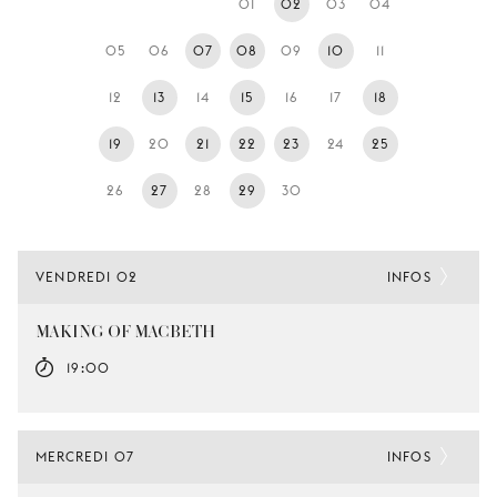
01
02
03
04
JEUNE
PUBLIC
05
06
07
08
09
10
11
LA
12
13
14
15
16
17
18
MONNAIE
19
20
21
22
23
24
25
NOUS
SOUTENIR
26
27
28
29
30
VENDREDI 02
INFOS
MAKING OF MACBETH
19:00
MERCREDI 07
INFOS