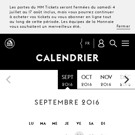
Les portes du MM Tickets seront fermées du samedi 4
juillet au 17 août inclus, mais vous pourrez continuer
à acheter vos tickets ou vous abonner en ligne tout
au long de cette période. Les équipes de la Monnaie
Fermer
vous souhaitent un merveilleux été.
FR
CALENDRIER
PROGRAMME
SEPT
OCT
NOV
DÉC
MAGAZINE
2016
2016
2016
2016
SEPTEMBRE 2016
TICKETS &
ABONNEMENTS
VOTRE
LU
MA
ME
JE
VE
SA
DI
VISITE