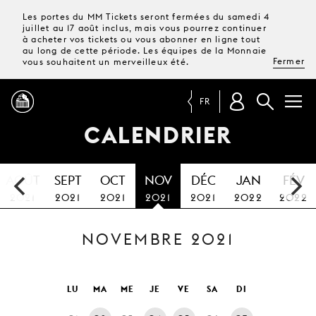
Les portes du MM Tickets seront fermées du samedi 4
juillet au 17 août inclus, mais vous pourrez continuer
à acheter vos tickets ou vous abonner en ligne tout
au long de cette période. Les équipes de la Monnaie
Fermer
vous souhaitent un merveilleux été.
FR
CALENDRIER
PROGRAMME
AOÛT
SEPT
OCT
NOV
DÉC
JAN
FÉV
MAGAZINE
2021
2021
2021
2021
2021
2022
2022
NOVEMBRE 2021
TICKETS &
ABONNEMENTS
VOTRE
LU
MA
ME
JE
VE
SA
DI
VISITE