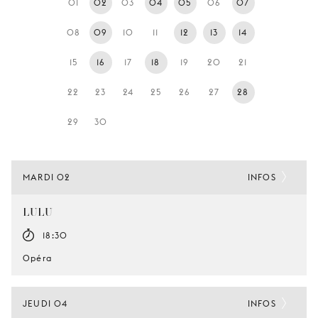
01
02
03
04
05
06
07
JEUNE
PUBLIC
08
09
10
11
12
13
14
LA
15
16
17
18
19
20
21
MONNAIE
22
23
24
25
26
27
28
NOUS
SOUTENIR
29
30
MARDI 02
INFOS
LULU
18:30
Opéra
JEUDI 04
INFOS