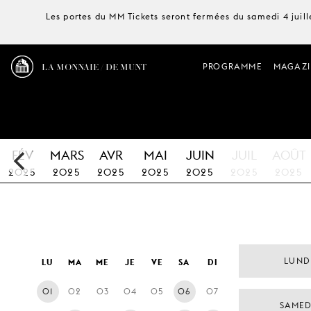
Les portes du MM Tickets seront fermées du samedi 4 juille
LA MONNAIE / DE MUNT
PROGRAMME
MAGAZI
FÉV
MARS
AVR
MAI
JUIN
JUIL
AOÛT
2025
2025
2025
2025
2025
2025
2025
LUNDI
LU
MA
ME
JE
VE
SA
DI
01
02
03
04
05
06
07
SAMED