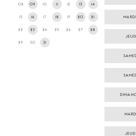
08
09
10
11
12
13
14
15
16
17
18
19
20
21
MARD
22
23
24
25
26
27
28
JEUDI
29
30
31
SAMED
SAMED
DIMANC
MARDI
JEUDI