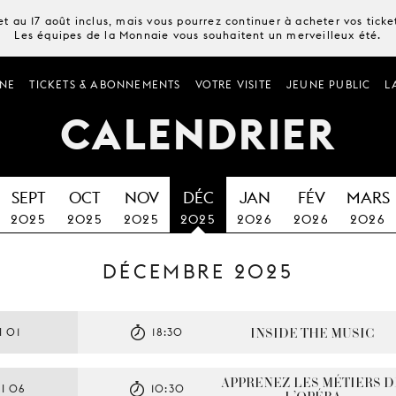
t au 17 août inclus, mais vous pourrez continuer à acheter vos tick
Les équipes de la Monnaie vous souhaitent un merveilleux été.
NE
TICKETS & ABONNEMENTS
VOTRE VISITE
JEUNE PUBLIC
L
CALENDRIER
SEPT
OCT
NOV
DÉC
JAN
FÉV
MARS
2025
2025
2025
2025
2026
2026
2026
DÉCEMBRE 2025
INSIDE THE MUSIC
 01
18:30
APPRENEZ LES MÉTIERS DE
I 06
10:30