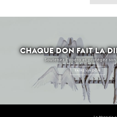
CHAQUE DON FAIT LA D
Soutenez l’opéra et protégez son 
FAIRE UN DON
La Monnaie es