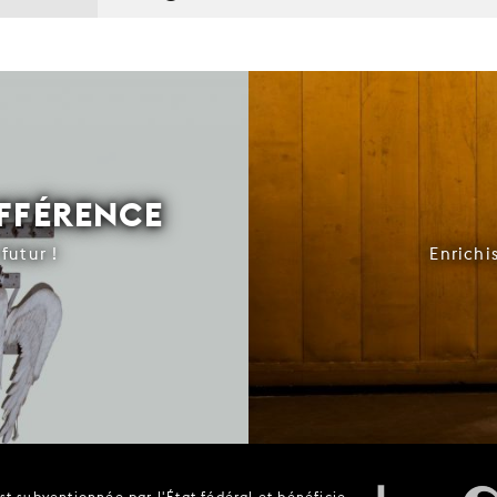
IFFÉRENCE
futur !
Enrichi
t subventionnée par l'État fédéral et bénéficie