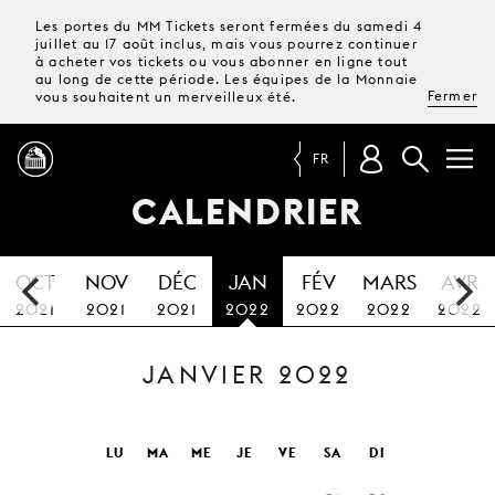
Les portes du MM Tickets seront fermées du samedi 4
juillet au 17 août inclus, mais vous pourrez continuer
à acheter vos tickets ou vous abonner en ligne tout
au long de cette période. Les équipes de la Monnaie
Fermer
vous souhaitent un merveilleux été.
FR
CALENDRIER
PROGRAMME
OCT
NOV
DÉC
JAN
FÉV
MARS
AVR
MAGAZINE
2021
2021
2021
2022
2022
2022
2022
JANVIER 2022
TICKETS &
ABONNEMENTS
VOTRE
LU
MA
ME
JE
VE
SA
DI
VISITE