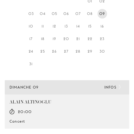
01
02
JEUNE
PUBLIC
03
04
05
06
07
08
09
LA
10
11
12
13
14
15
16
MONNAIE
17
18
19
20
21
22
23
NOUS
SOUTENIR
24
25
26
27
28
29
30
31
DIMANCHE 09
INFOS
ALAIN ALTINOGLU
20:00
Concert