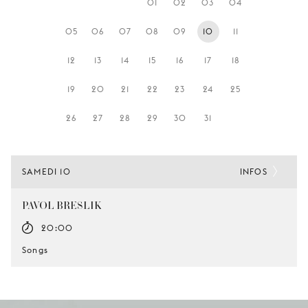
01
02
03
04
JEUNE
PUBLIC
05
06
07
08
09
10
11
LA
12
13
14
15
16
17
18
MONNAIE
19
20
21
22
23
24
25
NOUS
SOUTENIR
26
27
28
29
30
31
SAMEDI 10
INFOS
PAVOL BRESLIK
20:00
Songs