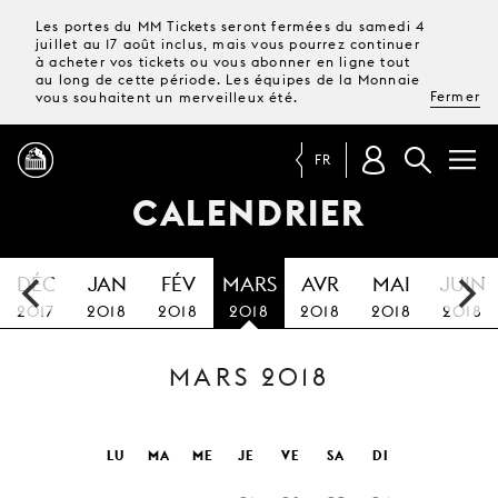
Les portes du MM Tickets seront fermées du samedi 4
juillet au 17 août inclus, mais vous pourrez continuer
à acheter vos tickets ou vous abonner en ligne tout
au long de cette période. Les équipes de la Monnaie
Fermer
vous souhaitent un merveilleux été.
FR
CALENDRIER
PROGRAMME
DÉC
JAN
FÉV
MARS
AVR
MAI
JUIN
MAGAZINE
2017
2018
2018
2018
2018
2018
2018
MARS 2018
TICKETS &
ABONNEMENTS
VOTRE
LU
MA
ME
JE
VE
SA
DI
VISITE