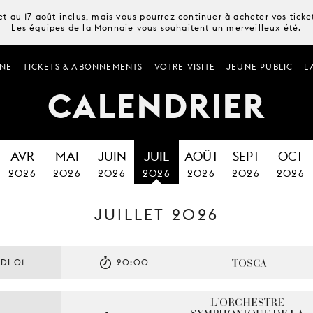
t au 17 août inclus, mais vous pourrez continuer à acheter vos tick
Les équipes de la Monnaie vous souhaitent un merveilleux été.
NE
TICKETS & ABONNEMENTS
VOTRE VISITE
JEUNE PUBLIC
L
CALENDRIER
AVR
MAI
JUIN
JUIL
AOÛT
SEPT
OCT
2026
2026
2026
2026
2026
2026
2026
JUILLET 2026
TOSCA
DI 01
20:00
L’ORCHESTRE 