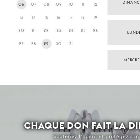
DIMANC
06
07
08
09
10
11
12
13
14
15
16
17
18
19
20
21
22
23
24
25
26
LUND
27
28
29
30
31
MERCRE
CHAQUE DON FAIT LA D
Soutenez l’opéra et protégez son 