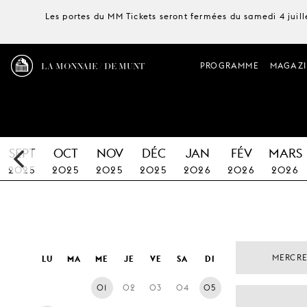
Les portes du MM Tickets seront fermées du samedi 4 juille
LA MONNAIE / DE MUNT
PROGRAMME
MAGAZI
SEPT
OCT
NOV
DÉC
JAN
FÉV
MARS
2025
2025
2025
2025
2026
2026
2026
MERCRE
LU
MA
ME
JE
VE
SA
DI
01
02
03
04
05