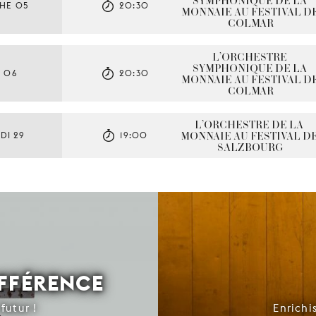
SYMPHONIQUE DE LA 
HE 05
20:30
MONNAIE AU FESTIVAL DE
COLMAR
L’ORCHESTRE 
SYMPHONIQUE DE LA 
I 06
20:30
MONNAIE AU FESTIVAL DE
COLMAR
L’ORCHESTRE DE LA 
MONNAIE AU FESTIVAL DE
DI 29
19:00
SALZBOURG
IFFÉRENCE
futur !
Enrichi