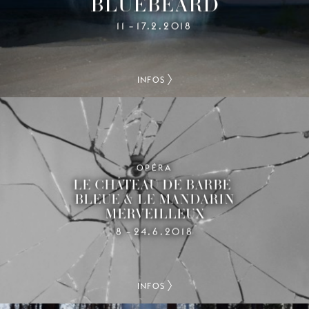
BLUEBEARD
11
17.2.2018
–
INFOS
OPÉRA
LE CHÂTEAU DE BARBE-
BLEUE & LE MANDARIN
MERVEILLEUX
8
24.6.2018
–
INFOS