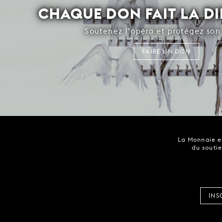
CHAQUE DON FAIT LA D
Soutenez l’opéra et protégez son 
FAIRE UN DON
La Monnaie es
du soutie
INS