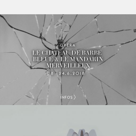
OPÉRA
LE CHÂTEAU DE BARBE-
BLEUE & LE MANDARIN
MERVEILLEUX
8
24.6.2018
–
INFOS