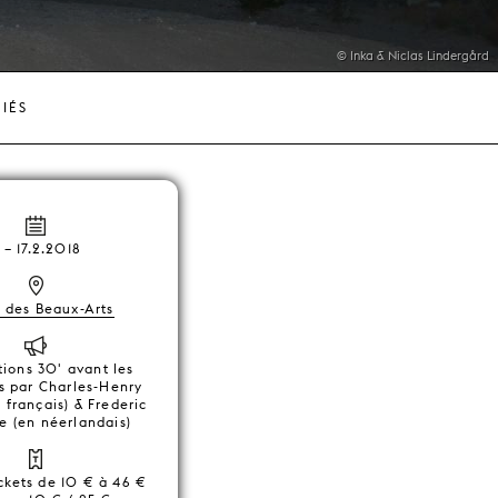
© Inka & Niclas Lindergård
IÉS
–
17.2.2018
s des Beaux-Arts
tions 30' avant les
s par Charles-Henry
 français) & Frederic
e (en néerlandais)
ickets de 10 € à 46 €