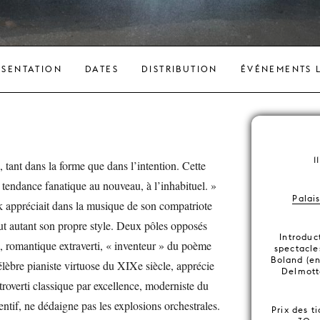
ÉSENTATION
DATES
DISTRIBUTION
ÉVÉNEMENTS L
11
 tant dans la forme que dans l’intention. Cette
 tendance fanatique au nouveau, à l’inhabituel. »
Palai
 appréciait dans la musique de son compatriote
out autant son propre style. Deux pôles opposés
Introduc
n, romantique extraverti, « inventeur » du poème
spectacle
Boland (en
lèbre pianiste virtuose du XIXe siècle, apprécie
Delmott
introverti classique par excellence, moderniste du
ntif, ne dédaigne pas les explosions orchestrales.
Prix des t