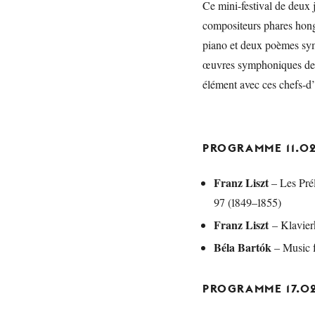
Ce mini-festival de deux 
compositeurs phares hong
piano et deux poèmes sym
œuvres symphoniques de 
élément avec ces chefs-d
PROGRAMME 11.0
Franz Liszt
– Les Pré
97 (1849–1855)
Franz Liszt
– Klavierk
Béla Bartók
– Music f
PROGRAMME 17.0