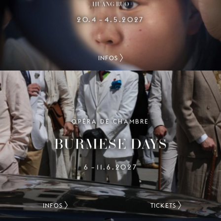
HUANG RUO
20.4
4.5.2027
–
INFOS
OPÉRA DE CHAMBRE
BURMESE DAYS
6
11.6.2027
–
INFOS
TICKETS