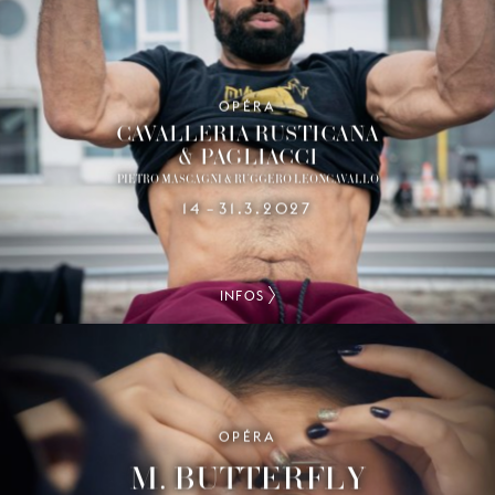
OPÉRA
CAVALLERIA RUSTICANA
& PAGLIACCI
PIETRO MASCAGNI & RUGGERO LEONCAVALLO
14
31.3.2027
–
INFOS
OPÉRA
M. BUTTERFLY