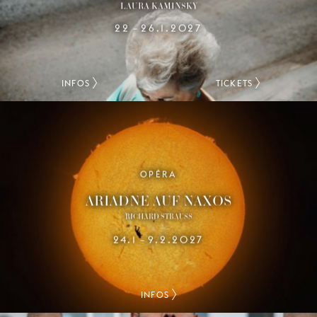
LAURA KAMINSKY
22
26.1.2027
–
INFOS
TICKETS
OPÉRA
ARIADNE AUF NAXOS
RICHARD STRAUSS
24.1
9.2.2027
–
INFOS