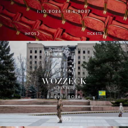
1.10.2026
18.6.2027
–
INFOS
TICKETS
OPÉRA
WOZZECK
ALBAN BERG
8
22.11.2026
–
INFOS