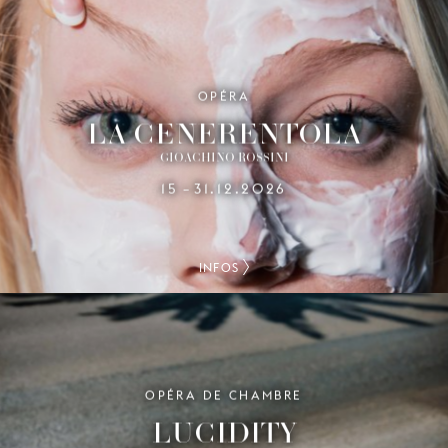
OPÉRA
LA CENERENTOLA
GIOACHINO ROSSINI
15
31.12.2026
–
INFOS
OPÉRA DE CHAMBRE
LUCIDITY