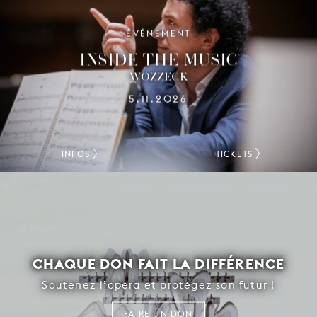
ÉVÉNEMENT
INSIDE THE MUSIC
WOZZECK
5.11.2026
INFOS
TICKETS
CHAQUE DON FAIT LA DIFFÉRENCE
Soutenez l’opéra et protégez son futur !
FAIRE UN DON