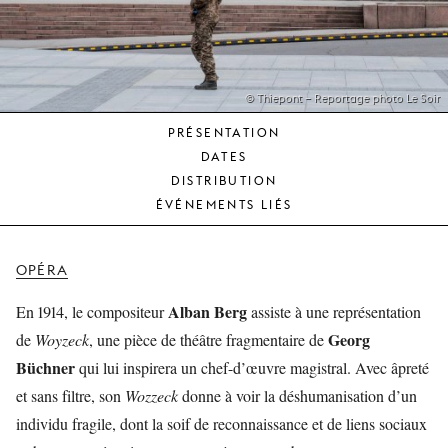
JEUNE
PUBLIC
LA
MONNAIE
© Thiepont – Reportage photo Le Soir
PRÉSENTATION
NOUS
DATES
SOUTENIR
DISTRIBUTION
ÉVÉNEMENTS LIÉS
OPÉRA
Alban Berg
En 1914, le compositeur
assiste à une représentation
Georg
de
Woyzeck
, une pièce de théâtre fragmentaire de
Büchner
qui lui inspirera un chef-d’œuvre magistral. Avec âpreté
et sans filtre, son
Wozzeck
donne à voir la déshumanisation d’un
individu fragile, dont la soif de reconnaissance et de liens sociaux