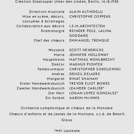
Création Staatsoper Unter den Linden, Berlin, 14.12.1925
Direction musicale
ALAIN ALTINOGLU
Mise en scène, décors,
CHRISTOPHE COPPENS
costumes & éclairages
Collaboration aux décors
I.S.M.ARCHITECTEN
Dramaturgie
REINDER POLS, LALINA
GODDARD
Chef des chœurs
EMMANUEL TRENQUE
Wozzeck
SCOTT HENDRICKS
Marie
JENNIFER HOLLOWAY
Hauptmann
MATTHIAS WOHLBRECHT
Doktor
MAGNUS PIONTEK
Tambourmajor
CHRISTOPHER SOKOLOWSKI
Andres
DENZIL DELAERE
Margaret
RINAT SHAHAM
Erster Handwerksbursch
TREVOR ELIOT BOWES
Zweiter Handwerksbursch
LEANDER CARLIER°
Der Narr
LOGAN LOPEZ GONZALEZ°
Ein Soldat
AARON McINNIS
Orchestre symphonique et chœurs de la Monnaie
Chœurs d’enfants et de jeunes de la Monnaie, s.l.d. de Benoît
Giaux
°MM Laureate