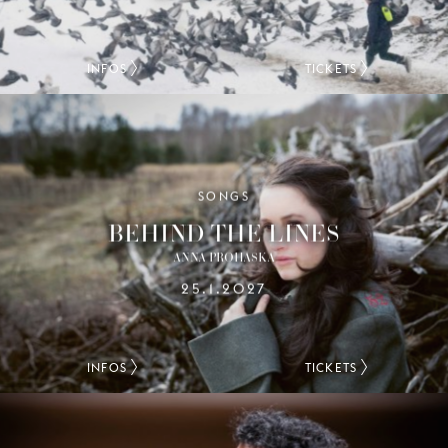
INFOS
TICKETS
SONGS
BEHIND THE LINES
ANNA PROHASKA
25.1.2027
INFOS
TICKETS