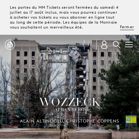
Les portes du MM Tickets seront fermées du samedi 4
juillet au 17 août inclus, mais vous pourrez continuer
à acheter vos tickets ou vous abonner en ligne tout
au long de cette période. Les équipes de la Monnaie
Fermer
vous souhaitent un merveilleux été.
FR
PROGRAMME
MAGAZINE
OPÉRA
WOZZECK
TICKETS &
ALBAN BERG
ABONNEMENTS
ALAIN ALTINOGLU, CHRISTOPHE COPPENS
VOTRE
VISITE