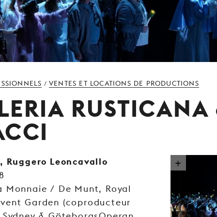
ESSIONNELS
VENTES ET LOCATIONS DE PRODUCTIONS
/
LERIA RUSTICANA
ACCI
, Ruggero Leoncavallo
8
a Monnaie / De Munt, Royal
vent Garden (coproducteur
a Sydney & GöteborgsOperan