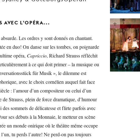
 AVEC L’OPÉRA...
 absurde. Les ordres y sont donnés en chantant.
itée en duo! On danse sur les tombes, on poignarde
ultime opéra,
Capriccio
, Richard Strauss réfléchit
articulièrement à ce qui doit primer – la musique ou
nversationsstück für Musik », le dilemme est
horique, avec le choix cornélien auquel fait face
iècle : l’amour d’un compositeur ou celui d’un
e de Strauss, plein de force dramatique, d’humour
ci des sommets de délicatesse et flirte parfois avec
our ses débuts à la Monnaie, le metteur en scène
rée un monde onirique où le théâtre même occupe
 l’un, tu perds l’autre! Ne perd-on pas toujours