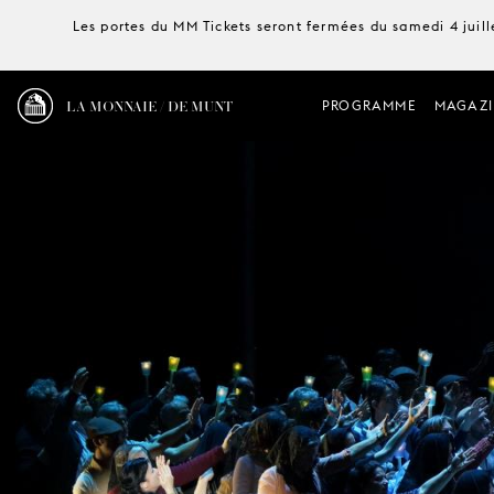
Les portes du MM Tickets seront fermées du samedi 4 juille
LA MONNAIE / DE MUNT
PROGRAMME
MAGAZI