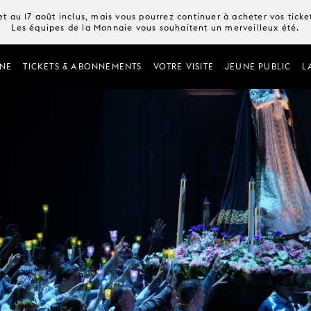
t au 17 août inclus, mais vous pourrez continuer à acheter vos tick
Les équipes de la Monnaie vous souhaitent un merveilleux été.
NE
TICKETS & ABONNEMENTS
VOTRE VISITE
JEUNE PUBLIC
L