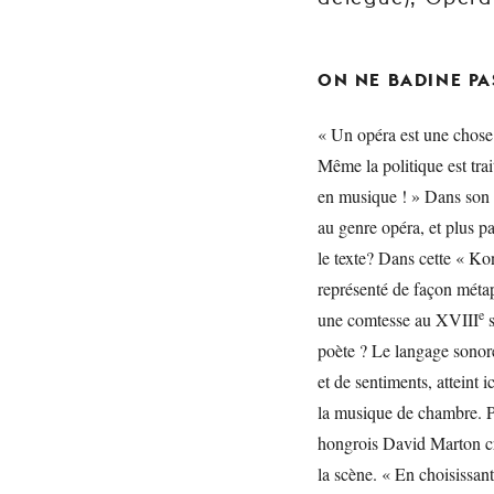
ON NE BADINE PAS
« Un opéra est une chose
Même la politique est tra
en musique ! » Dans son 
au genre opéra, et plus p
le texte? Dans cette « Ko
représenté de façon métap
e
une comtesse au XVIII
s
poète ? Le langage sonor
et de sentiments, atteint i
la musique de chambre. P
hongrois David Marton c
la scène. « En choisissant