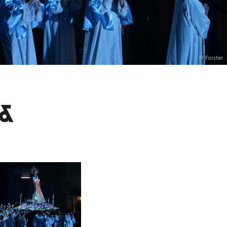
@ Forster
 &