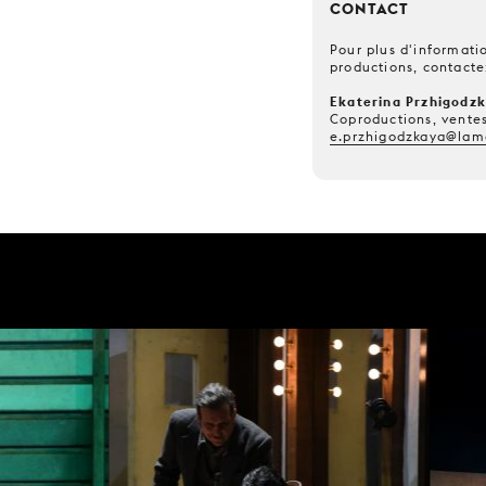
CONTACT
Pour plus d'informatio
productions, contacte
Ekaterina Przhigodz
Coproductions, ventes
e.przhigodzkaya@lam