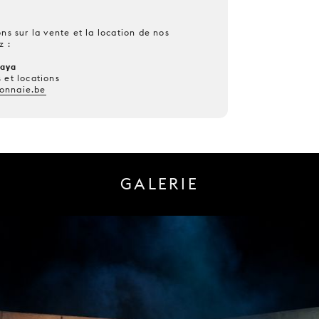
ns sur la vente et la location de nos
z :
kaya
 et locations
onnaie.be
GALERIE