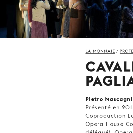
LA MONNAIE
PROF
/
CAVAL
PAGLI
Pietro Mascagni
Présenté en 201
Coproduction L
Opera House Co
délégué), Oper