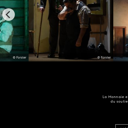
© Forster
© Forster
La Monnaie es
du soutie