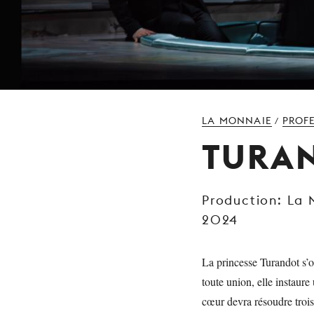
LA MONNAIE
PROF
/
TURA
Production: La
2024
La princesse Turandot s’
toute union, elle instaur
cœur devra résoudre troi