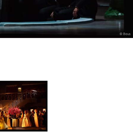
© Baus