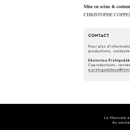
Mise en scène & costum
CHRISTOPHE COPPE
CONTACT
Pour plus d'informatio
productions, contacte
Ekaterina Przhigodz
Coproductions, ventes
e.przhigodzkaya@lam
La Monnaie es
du soutie