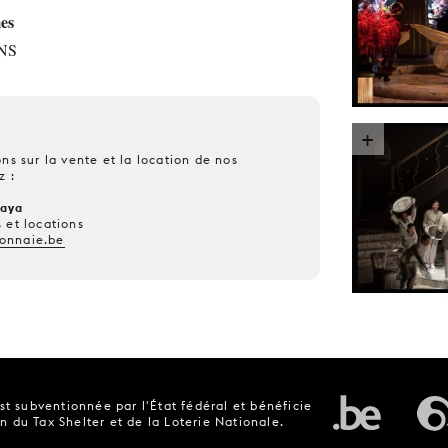
es
NS
ns sur la vente et la location de nos
z :
kaya
 et locations
onnaie.be
t subventionnée par l'État fédéral et bénéficie
n du Tax Shelter et de la Loterie Nationale.