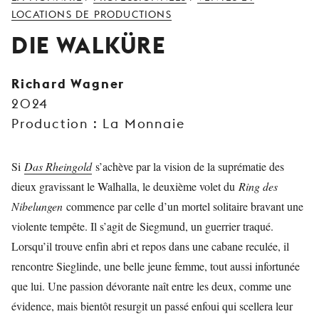
JEUNE
LOCATIONS DE PRODUCTIONS
PUBLIC
DIE WALKÜRE
LA
MONNAIE
Richard Wagner
2024
NOUS
SOUTENIR
Production : La Monnaie
Si
Das Rheingold
s’achève par la vision de la suprématie des
dieux gravissant le Walhalla, le deuxième volet du
Ring des
Nibelungen
commence par celle d’un mortel solitaire bravant une
violente tempête. Il s’agit de Siegmund, un guerrier traqué.
Lorsqu’il trouve enfin abri et repos dans une cabane reculée, il
rencontre Sieglinde, une belle jeune femme, tout aussi infortunée
que lui. Une passion dévorante naît entre les deux, comme une
évidence, mais bientôt resurgit un passé enfoui qui scellera leur