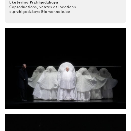
Ekaterina Przhigodzkaya
Coproductions, ventes et locations
e.przhigodzkaya@lamonnaie.be