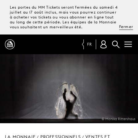
Les portes du MM Tickets seront fermées du samedi 4
juillet au 17 août inclus, mais vous pourrez continuer
à acheter vos tickets ou vous abonner en ligne tout
au long de cette période. Les équipes de la Monnaie
Fermer
vous souhaitent un merveilleux été.
FR
PROGRAMME
MAGAZINE
TICKETS &
ABONNEMENTS
© Monika Rittershaus
VOTRE
VISITE
LA MONNAIE
PROFESSIONNELS
VENTES ET
/
/